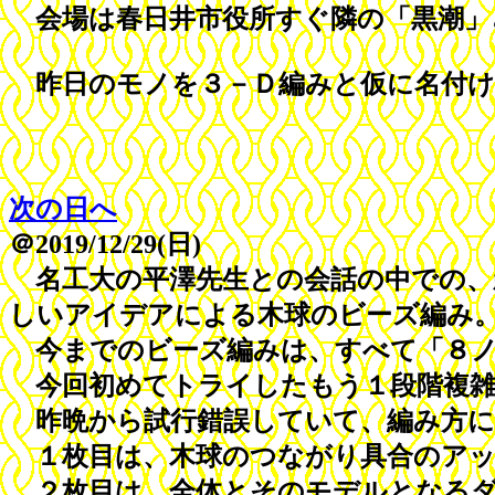
会場は春日井市役所すぐ隣の「黒潮」
昨日のモノを３－Ｄ編みと仮に名付け
次の日へ
＠2019/12/29(日)
名工大の平澤先生との会話の中での、
しいアイデアによる木球のビーズ編み
今までのビーズ編みは、すべて「８ノ
今回初めてトライしたもう１段階複雑
昨晩から試行錯誤していて、編み方に
１枚目は、木球のつながり具合のアッ
２枚目は、全体とそのモデルとなるダ