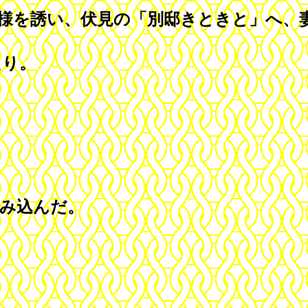
様を誘い、伏見の「別邸きときと」へ、
たり。
み込んだ。