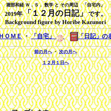
堀部和経 Ｗ．Ｓ． 数学 と その周辺 「自宅内」
「１２月の日記」
2019年
です。
Background figure by Horibe Kazunori
ＨＯＭＥ
・
「自宅」
「日記」の
前の月へ
・
次の月へ
１２月１日へ