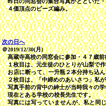
昨日の同窓会の集合写真がとどいた・
４価頂点のビーズ編み。
次の日へ
＠2019/12/30(月)
高蔵寺高校の同窓会に参加・４７歳前
１枚目は、元生徒のひとりが山梨で作
お店に断って、一升瓶２本分持ち込ん
２枚目は、「中締めのあいさつ」私が
写真手前の背中の紳士が当時我々の学
現在とある学校の校長先生です。
写真には写っていませんが、私と同じ