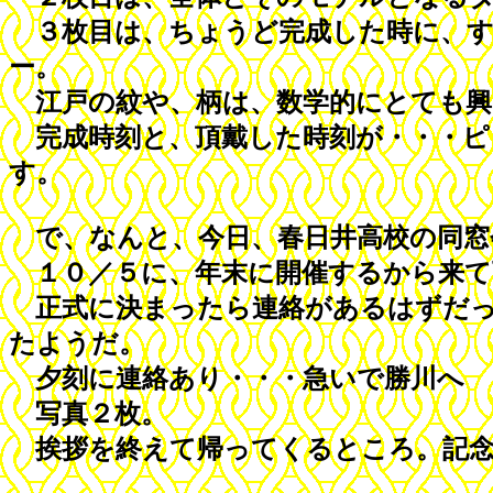
３枚目は、ちょうど完成した時に、す
ー。
江戸の紋や、柄は、数学的にとても興
完成時刻と、頂戴した時刻が・・・ピッタ
す。
で、なんと、今日、春日井高校の同窓
１０／５に、年末に開催するから来て
正式に決まったら連絡があるはずだっ
たようだ。
夕刻に連絡あり・・・急いで勝川へ
写真２枚。
挨拶を終えて帰ってくるところ。記念