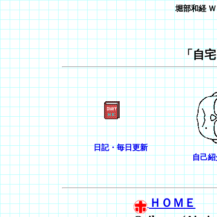
堀部和経 Ｗ
「自宅
----------
日記・毎日更新
自己紹
ＨＯＭＥ