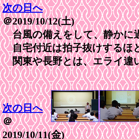
次の日へ
＠2019/10/12(土)
台風の備えをして、静かに
自宅付近は拍子抜けするほ
関東や長野とは、エライ違
次の日へ
＠
2019/10/11(金)