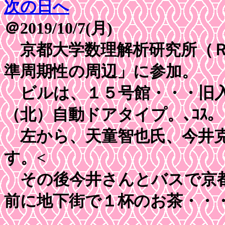
次の日へ
＠2019/10/7(月)
京都大学数理解析研究所（Ｒ
準周期性の周辺」に参加。
ビルは、１５号館・・・旧入
（北）自動ドアタイプ。､ｺｽ
左から、天童智也氏、今井克
す。<
その後今井さんとバスで京都
前に地下街で１杯のお茶・・