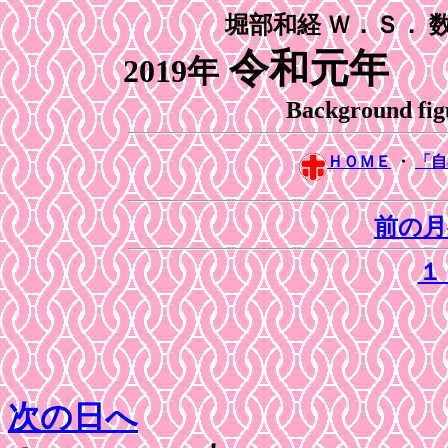
堀部和経 Ｗ．Ｓ． 
令和元年 
2019年
Background fig
ＨＯＭＥ
・
「
前の月
１
次の日へ