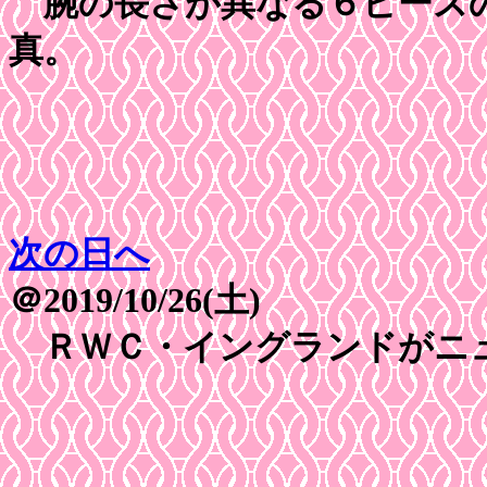
腕の長さが異なる６ピースの
真。
次の日へ
＠2019/10/26(土)
ＲＷＣ・イングランドがニ