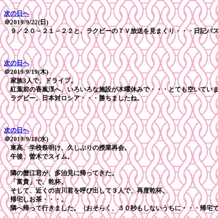
次の日へ
＠2019/9/22(日)
９／２０－２１－２２と、ラクビーのＴＶ放送を見まくり・・・日記パ
次の日へ
＠2019/9/19(木)
家族3人で、ドライブ。
紅葉前の香嵐渓へ、いろいろな施設が木曜休みで・・・とても空いてい
ラグビー、日本対ロシア・・・勝ちましたね。
次の日へ
＠2019/9/18(水)
東高、学校祭明け、久しぷりの授業再会。
午後、曽木でスイム。
隣の蟹江君が、多治見に帰ってきた。
「富貴」で、乾杯。
そして、近くの吉川君を呼び出して３人で、再度乾杯。
帰宅しお茶・・・。
隣へ帰って行きました。（おそらく、３０秒もしないうちに・・・帰宅