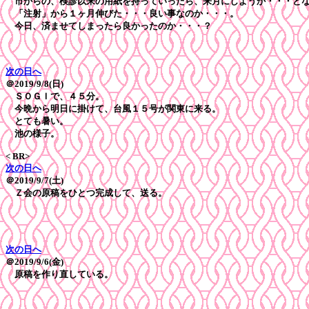
市からの、検診以来の用紙を持っていったら、来月にしようか・・・と
「注射」から１ヶ月伸びた・・・良い事なのか・・・。
今日、済ませてしまったら良かったのか・・・？
次の日へ
＠2019/9/8(日)
ＳＯＧＩで、４５分。
今晩から明日に掛けて、台風１５号が関東に来る。
とても暑い。
池の様子。
< BR>
次の日へ
＠2019/9/7(土)
Ｚ会の原稿をひとつ完成して、送る。
次の日へ
＠2019/9/6(金)
原稿を作り直している。