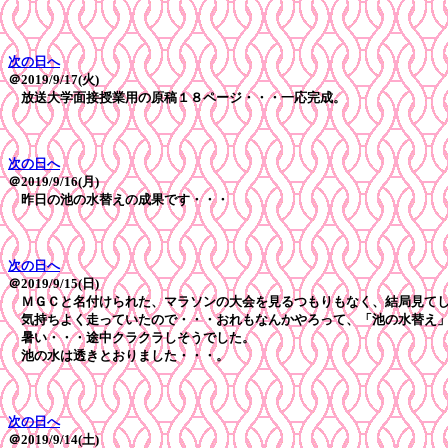
次の日へ
＠2019/9/17(火)
放送大学面接授業用の原稿１８ページ・・・一応完成。
次の日へ
＠2019/9/16(月)
昨日の池の水替えの成果です・・・
次の日へ
＠2019/9/15(日)
ＭＧＣと名付けられた、マラソンの大会を見るつもりもなく、結局見て
気持ちよく走っていたので・・・おれもなんかやろって、「池の水替え」
暑い・・・途中クラクラしそうでした。
池の水は透きとおりました・・・。
次の日へ
＠2019/9/14(土)