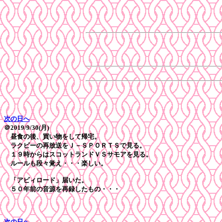
次の日へ
＠2019/9/30(月)
昼食の後、買い物をして帰宅。
ラクビーの再放送をＪ－ＳＰＯＲＴＳで見る。
１９時からはスコットランドＶＳサモアを見る。
ルールも段々覚え・・・楽しい。
「アビィロード」届いた。
５０年前の音源を再録したもの・・・
次の日へ