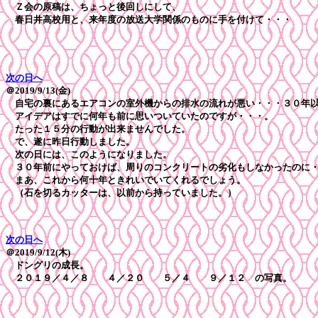
Ｚ会の原稿は、ちょっと後回しにして、
春日井高校用と、来年度の放送大学関係のものに手を付けて・・・
次の日へ
＠2019/9/13(金)
自宅の裏にあるエアコンの室外機からの排水の流れが悪い・・・３０年以
アイデアはすでに何年も前に思いついていたのですが・・・。
たった１５分の行動が出来ませんでした。
で、遂に昨日行動しました。
次の日には、このようになりました。
３０年前にやっておけば、周りのコンクリートの劣化もしなかったのに
まあ、これから何十年ときれいでいてくれるでしょう。
（石を切るカッターは、以前から持っていました。）
次の日へ
＠2019/9/12(木)
ドングリの成長。
２０１９／４／８ ４／２０ ５／４ ９／１２ の写真。