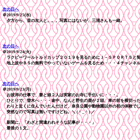
次の日へ
＠2019/9/25(水)
夕方から、昔の友人と。。。写真にはないが、三浦さんも一緒。
次の日へ
＠2019/9/24(火)
ラクビーワールトルドカップ２０１９を見るためにＪ－ＳＰＯＲＴＳと
地上波やＢＳの無料でやっていないゲームを見るため・・・４チャンネル
次の日へ
＠2019/9/23(月)
お彼岸の仕事で、妻と娘２人は実家のお寺に手伝いに・・・。
ひとりで、曽木へ・・・途中、なんと野生の鹿が２頭、車の前を横切っ
わりと近くに住んでいたんだけど、奈良公園や動物園以外の初の体験で
突然なので写真は無いですけどね。＼ ( ^ _ ^ ) ／
新聞に、「わざと間違われそうな記事が・・・」
最後の１文。