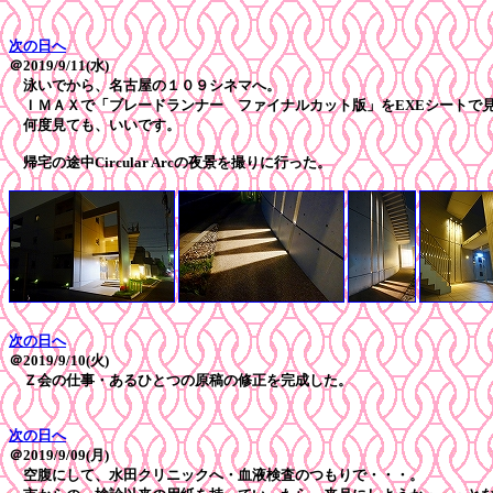
次の日へ
＠2019/9/11(水)
泳いでから、名古屋の１０９シネマへ。
ＩＭＡＸで「ブレードランナー ファイナルカット版」をEXEシートで
何度見ても、いいです。
帰宅の途中Circular Arcの夜景を撮りに行った。
次の日へ
＠2019/9/10(火)
Ｚ会の仕事・あるひとつの原稿の修正を完成した。
次の日へ
＠2019/9/09(月)
空腹にして、水田クリニックへ・血液検査のつもりで・・・。