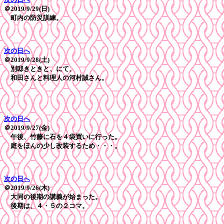
＠2019/9/29(日)
町内の防災訓練。
次の日へ
＠2019/9/28(土)
別邸きときと、にて、
和田さんと料理人の河村誠さん。
次の日へ
＠2019/9/27(金)
午後、竹藤に石を４袋買いに行った。
庭をほんの少し改装するため・・・。
次の日へ
＠2019/9/26(木)
大同の後期の講義が始まった。
後期は、４・５の２コマ。