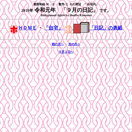
堀部和経 Ｗ．Ｓ． 数学 と その周辺 「自宅内」
令和元年 「９月の日記」
2019年
です。
Background figure by Horibe Kazunori
ＨＯＭＥ
・
「自宅」
「日記」の表紙
前の月へ
・
次の月へ
９月１日へ