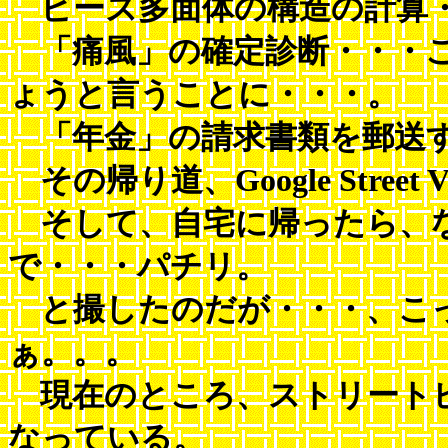
ビーズ多面体の構造の計算
「痛風」の確定診断・・・こ
ょうと言うことに・・・。
「年金」の請求書類を郵送
その帰り道、Google Stree
そして、自宅に帰ったら、
で・・・パチリ。
と撮したのだが・・・、こ
ぁ。。。
現在のところ、ストリートビ
なっている。