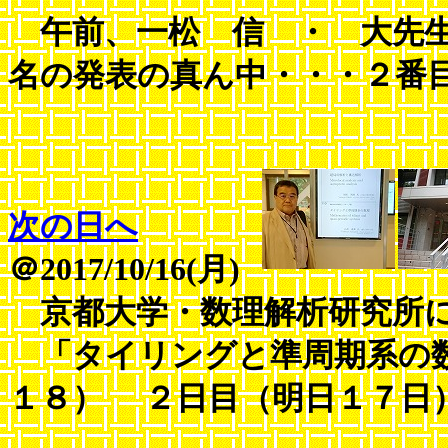
午前、一松 信 ・ 大先生
名の発表の真ん中・・・２番
次の日へ
＠2017/10/16(月)
京都大学・数理解析研究所
「タイリングと準周期系の数
１８） ２日目（明日１７日