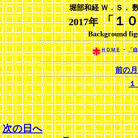
堀部和経 Ｗ．Ｓ． 
「１
2017年
Background fig
ＨＯＭＥ
・
「
前の月
１
次の日へ