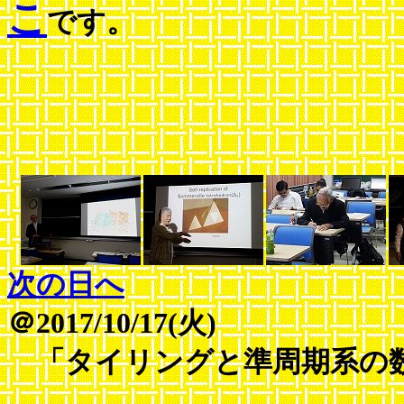
こ
です。
次の日へ
＠2017/10/17(火)
「タイリングと準周期系の