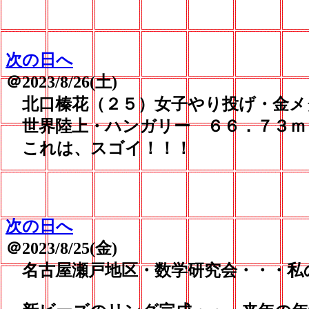
次の日へ
＠2023/8/26(土)
北口榛花（２５）女子やり投げ・金メ
世界陸上・ハンガリー ６６．７３ｍ
これは、スゴイ！！！
次の日へ
＠2023/8/25(金)
名古屋瀬戸地区・数学研究会・・・私