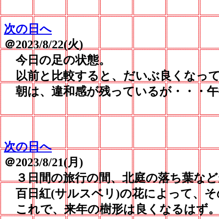
次の日へ
＠2023/8/22(火)
今日の足の状態。
以前と比較すると、だいぶ良くなって
朝は、違和感が残っているが・・・午
次の日へ
＠2023/8/21(月)
３日間の旅行の間、北庭の落ち葉など
百日紅(サルスベリ)の花によって、そ
これで、来年の樹形は良くなるはず