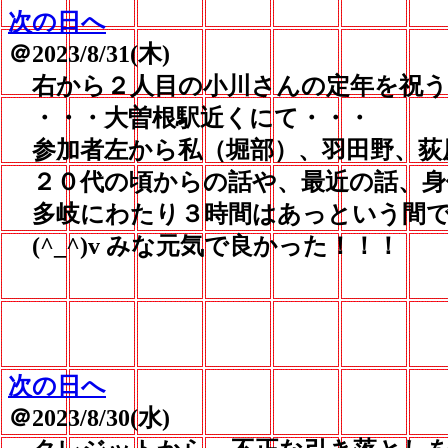
次の日へ
＠2023/8/31(木)
右から２人目の小川さんの定年を祝う
・・・大曽根駅近くにて・・・
参加者左から私（堀部）、羽田野、荻
２０代の頃からの話や、最近の話、身
多岐にわたり３時間はあっという間で
(^_^)v みな元気で良かった！！！
次の日へ
＠2023/8/30(水)