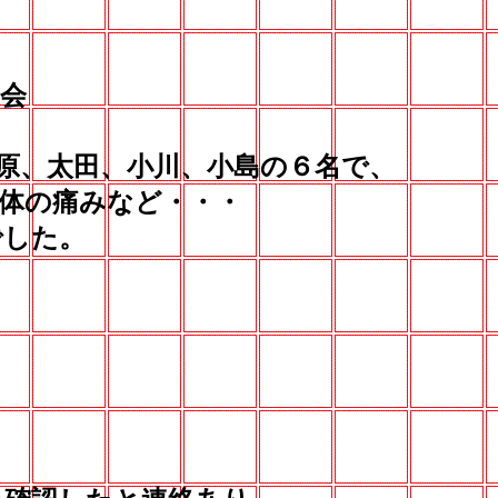
会
原、太田、小川、小島の６名で、
体の痛みなど・・・
した。