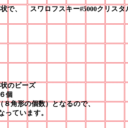
で、 スワロフスキー#5000クリスタ
状のビーズ
６個
（８角形の個数）となるので、
なっています。