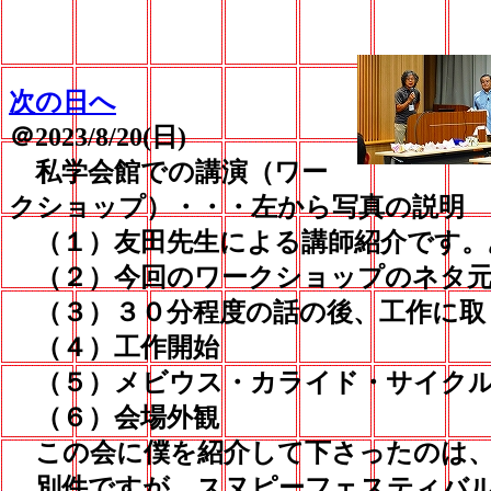
次の日へ
＠2023/8/20(日)
私学会館での講演（ワー
クショップ）・・・左から写真の説明
（１）友田先生による講師紹介です。
（２）今回のワークショップのネタ元
（３）３０分程度の話の後、工作に取
（４）工作開始
（５）メビウス・カライド・サイクル
（６）会場外観
この会に僕を紹介して下さったのは、
別件ですが、スヌピーフェスティバル