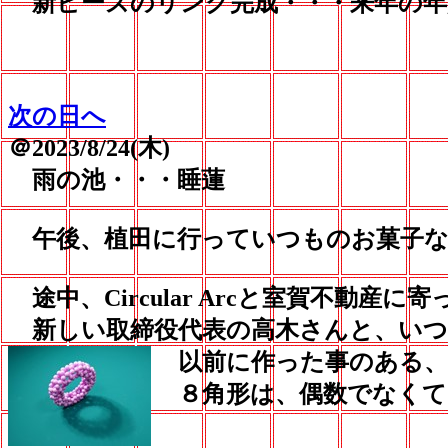
新ビーズのリング完成・・・来年の年
次の日へ
＠2023/8/24(木)
雨の池・・・睡蓮
午後、植田に行っていつものお菓子な
途中、Circular Arcと室賀不動産に寄
新しい取締役代表の高木さんと、いつ
以前に作った事のある、
８角形は、偶数でなくて