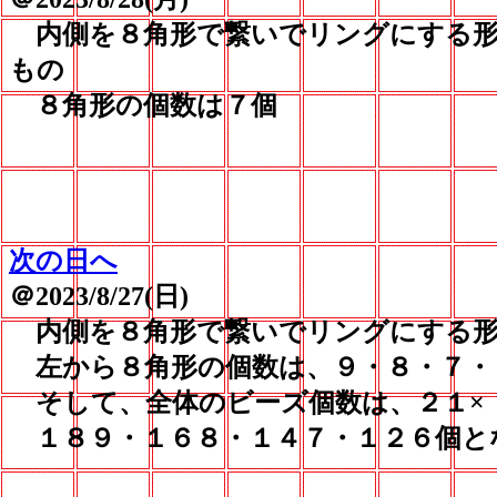
内側を８角形で繋いでリングにする形状
もの
８角形の個数は７個
次の日へ
＠2023/8/27(日)
内側を８角形で繋いでリングにする形
左から８角形の個数は、９・８・７・
そして、全体のビーズ個数は、２１×
１８９・１６８・１４７・１２６個と