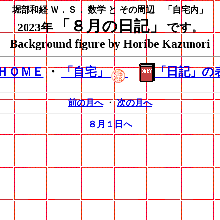
堀部和経 Ｗ．Ｓ． 数学 と その周辺 「自宅内」
「８月の日記」
2023年
です。
Background figure by Horibe Kazunori
ＨＯＭＥ
・
「自宅」
「日記」の
前の月へ
・
次の月へ
８月１日へ