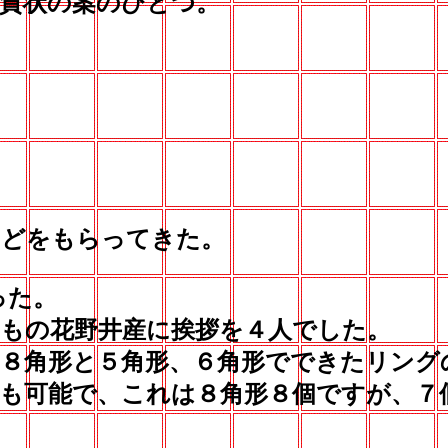
賀状の案のひとつ。
どをもらってきた。
った。
もの花野井産に挨拶を４人でした。
８角形と５角形、６角形でできたリング
も可能で、これは８角形８個ですが、７