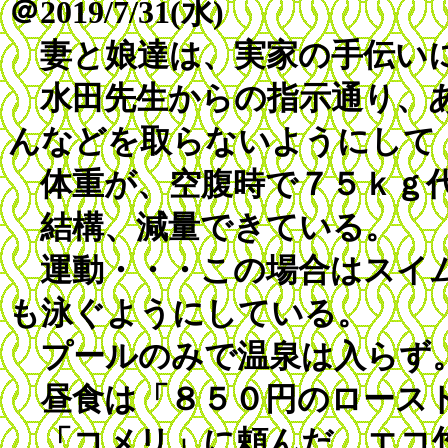
＠2019/7/31(水)
妻と娘達は、実家の手伝い
水田先生からの指示通り、あ
んなどを取らないようにして
体重が、空腹時で７５ｋｇ
結構、減量できている。
運動・・・この場合はスイム
も泳ぐようにしている。
プールのみで温泉は入らず
昼食は「８５０円のロース
「コメリ」に頼んだ、エコ竹