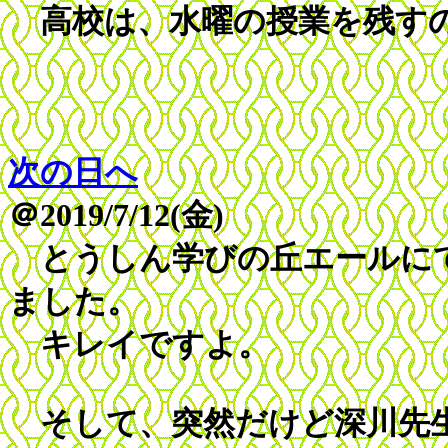
高校は、水曜の授業を残す
次の日へ
＠2019/7/12(金)
とうしん学びの丘エールにて
ました。
キレイですよ。
そして、突然だけど深川先生