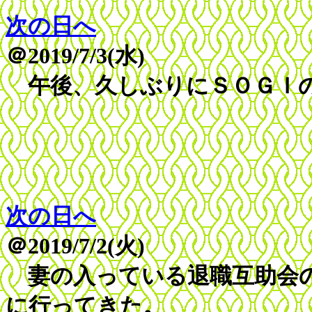
次の日へ
＠2019/7/3(水)
午後、久しぶりにＳＯＧＩ
次の日へ
＠2019/7/2(火)
妻の入っている退職互助会の
に行ってきた。