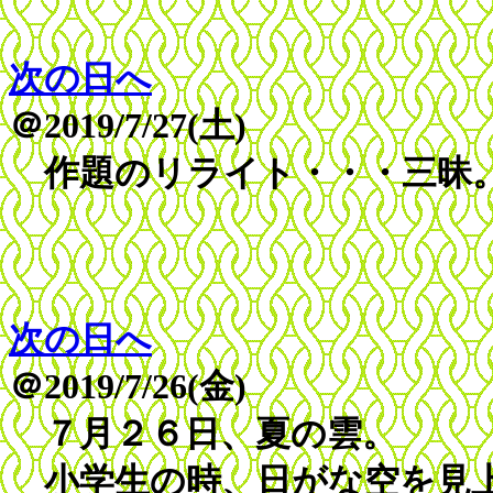
次の日へ
＠2019/7/27(土)
作題のリライト・・・三昧
次の日へ
＠2019/7/26(金)
７月２６日、夏の雲。
小学生の時、日がな空を見上