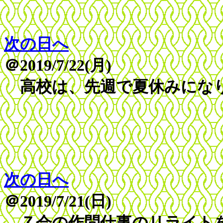
次の日へ
＠2019/7/22(月)
高校は、先週で夏休みになり
次の日へ
＠2019/7/21(日)
Ｚ会の作問仕事のリライト