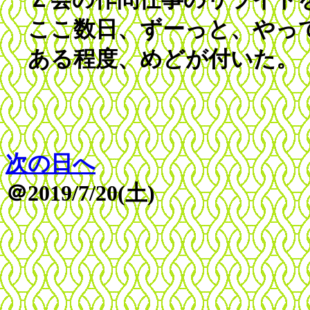
ここ数日、ずーっと、やっ
ある程度、めどが付いた。
次の日へ
＠2019/7/20(土)