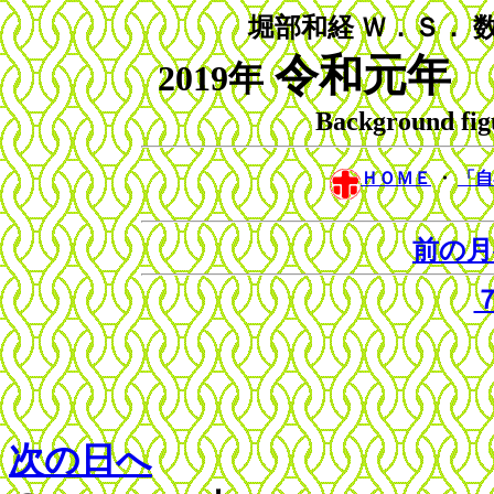
堀部和経 Ｗ．Ｓ． 
令和元年
2019年
Background fig
ＨＯＭＥ
・
「
前の月
次の日へ