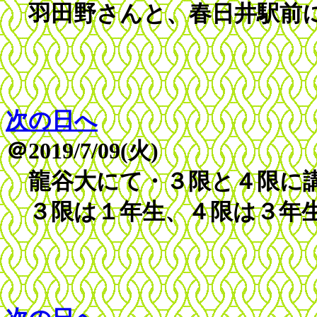
羽田野さんと、春日井駅前
次の日へ
＠2019/7/09(火)
龍谷大にて・３限と４限に
３限は１年生、４限は３年