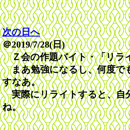
次の日へ
＠2019/7/28(日)
Ｚ会の作題バイト・「リライ
まあ勉強になるし、何度で
すなあ。
実際にリライトすると、自分
ね。