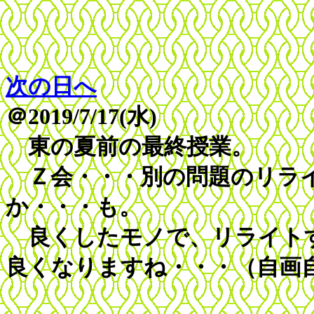
次の日へ
＠2019/7/17(水)
東の夏前の最終授業。
Ｚ会・・・別の問題のリライ
か・・・も。
良くしたモノで、リライトす
良くなりますね・・・（自画