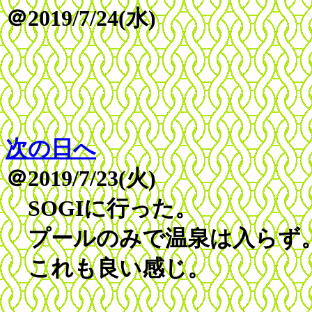
＠2019/7/24(水)
次の日へ
＠2019/7/23(火)
SOGIに行った。
プールのみで温泉は入らず
これも良い感じ。