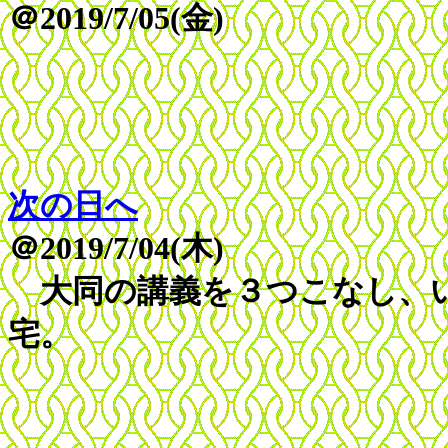
＠2019/7/05(金)
次の日へ
＠2019/7/04(木)
大同の講義を３つこなし、い
宅。