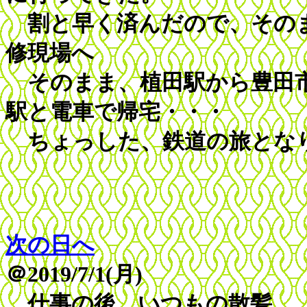
割と早く済んだので、そのま
修現場へ
そのまま、植田駅から豊田市
駅と電車で帰宅・・・
ちょっした、鉄道の旅とな
次の日へ
＠2019/7/1(月)
仕事の後、いつもの散髪。