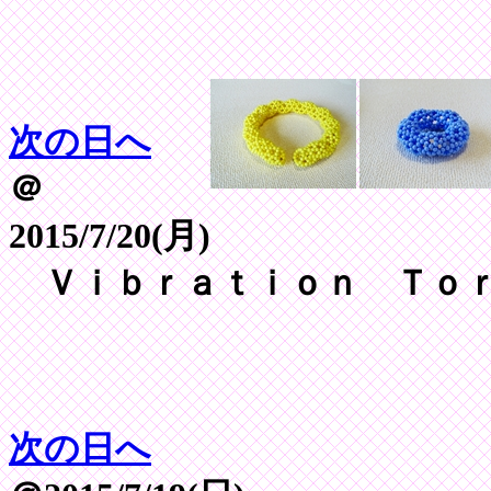
次の日へ
＠
2015/7/20(月)
Ｖｉｂｒａｔｉｏｎ Ｔｏｒ
次の日へ