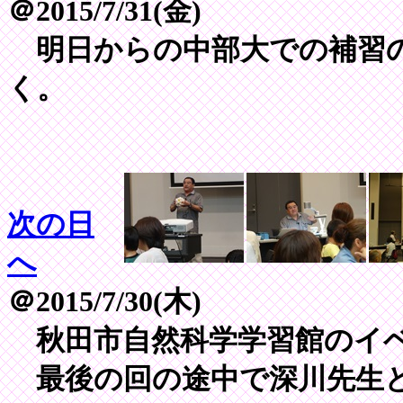
＠2015/7/31(金)
明日からの中部大での補習の
く。
次の日
へ
＠2015/7/30(木)
秋田市自然科学学習館のイ
最後の回の途中で深川先生と