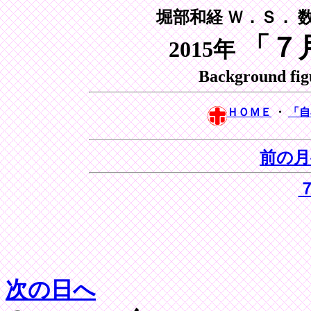
堀部和経 Ｗ．Ｓ． 
「７
2015年
Background fig
ＨＯＭＥ
・
「
前の月
次の日へ