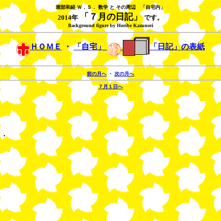
堀部和経 Ｗ．Ｓ． 数学 と その周辺 「自宅内」
「７月の日記」
2014年
です。
Background figure by Horibe Kazunori
ＨＯＭＥ
・
「自宅」
「日記」の表紙
前の月へ
・
次の月へ
７月１日へ
・・