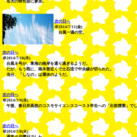
名大の研究会に参加。
次の日へ
＠2014/7/11(金)
台風一過の空。
次の日へ
＠2014/7/10(木)
台風８号が、東海の南岸を通り過ぎるようだ。
だが、もう既に、南木曾近くで土石流で中央線が切られた。
当分、「しなの」は運休のようだ。
次の日へ
＠2014/7/9(水)
午後、春日井高校のコスモサイエンスコース３年生への「出前授業」で
次の日へ
＠2014/7/8(火)
通常の月曜日でした。