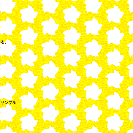
する。
、サンプル