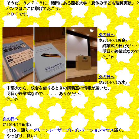
そうだ、８／７＋８に、瀬田にある龍谷大学「夏休み子ども理科実験」
バンフほここに挙げておこう。
ＰＤＦ
です。
次の日へ
＠2014/7/18(金)
終業式の日だが・・
明日が終業式なので
(^_^)v
次の日へ
＠2014/7/17(木)
中部大から、校舎を借りるときの講義室の情報が届いた。
明日が終業式なので、、、、ありがたい。
(^_^)v
次の日へ
＠2014/7/16(水)
(ｘ)を、譲り、
グリーンレーザープレゼンテーションマウス
届く。
やっぱり、良い！！！