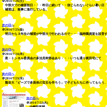
＠2014/7/26(土)
中部大での補習初日・・・昨日に続いて・・信じられないぐらい暑い日
補習は、無事に進行している。
次の日へ
＠2014/7/25(金)
明日から３年生の補習が中部大で行われるので・・・臨時職員室を設営
次の日へ
＠2014/7/24(木)
夜・トンネル委員会の多治見幹部会あり・・・いつも通り梶田宅にて
次の日へ
＠2014/7/23(水)
龍谷大「ビーズで多面体の宝石を作ろう」で子どもたちに作ってもらう
次の日へ
＠2014/7/22(火)
治療院再開。