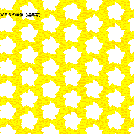
ＷＥＢの画像（編集有）
み