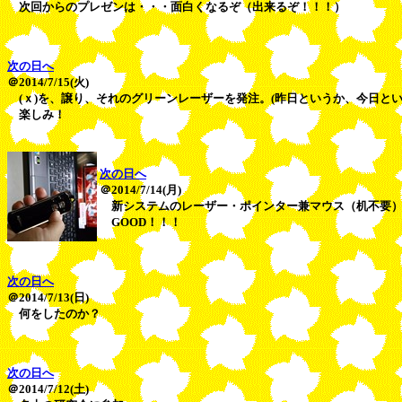
次回からのプレゼンは・・・面白くなるぞ（出来るぞ！！！）
次の日へ
＠2014/7/15(火)
(ｘ)を、譲り、それのグリーンレーザーを発注。(昨日というか、今日とい
楽しみ！
次の日へ
＠2014/7/14(月)
新システムのレーザー・ポインター兼マウス（机不要）(
GOOD！！！
次の日へ
＠2014/7/13(日)
何をしたのか？
次の日へ
＠2014/7/12(土)