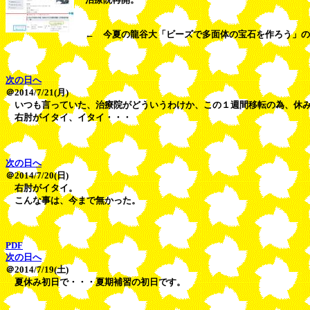
← 今夏の龍谷大「ビーズで多面体の宝石を作ろう」の
次の日へ
＠2014/7/21(月)
いつも言っていた、治療院がどういうわけか、この１週間移転の為、休
右肘がイタイ、イタイ・・・
次の日へ
＠2014/7/20(日)
右肘がイタイ。
こんな事は、今まで無かった。
PDF
次の日へ
＠2014/7/19(土)
夏休み初日で・・・夏期補習の初日です。