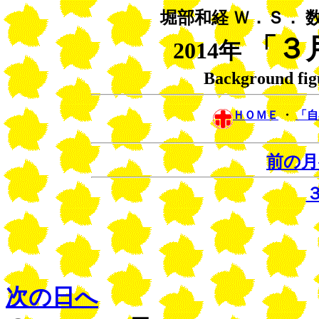
堀部和経 Ｗ．Ｓ． 
「３
2014年
Background fig
ＨＯＭＥ
・
「
前の月
次の日へ