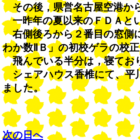
その後，県営名古屋空港か
一昨年の夏以来のＦＤＡと
右側後ろから２番目の窓側に
わか数ⅡＢ」の初校ゲラの校
飛んでいる半分は，寝ており
シェアハウス香椎にて、平川
ました。
次の日へ