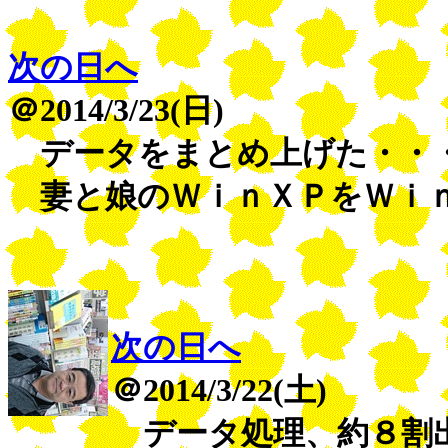
次の日へ
＠2014/3/23(日)
データをまとめ上げた・・・(^
妻と娘のＷｉｎＸＰをＷｉｎ
次の日へ
＠2014/3/22(土)
データ処理、約８割