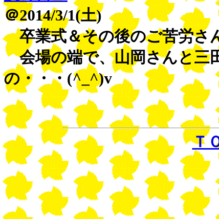
＠2014/3/1(土)
卒業式＆その後のご苦労さ
会場の端で、山岡さんと三
の・・・(^_^)v
Ｔ