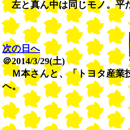
左と真ん中は同じモノ。平た
次の日へ
＠2014/3/29(土)
Ｍ本さんと、「トヨタ産業技
へ。