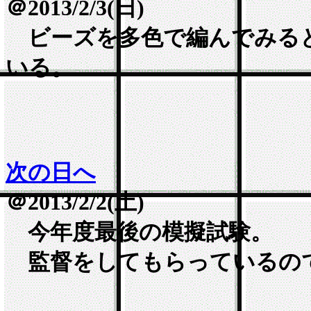
＠2013/2/3(日)
ビーズを多色で編んでみると
いる。
次の日へ
＠2013/2/2(土)
今年度最後の模擬試験。
監督をしてもらっているの