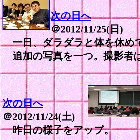
次の日へ
＠2012/11/25(日)
一日、ダラダラと体を休め
追加の写真を一つ。撮影者は
次の日へ
＠2012/11/24(土)
昨日の様子をアップ。