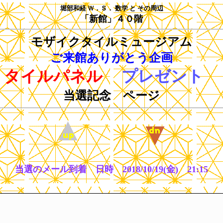
堀部和経 Ｗ．Ｓ． 数学 と その周辺
「新館」４０階
モザイクタイルミュージアム
ご来館ありがとう企画
タイルパネル
プレゼント
当選記念 ページ
当選のメール到着 日時 2018/10/19(金) 21:15