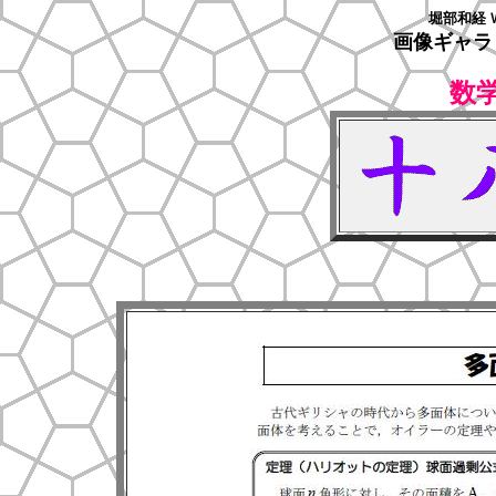
堀部和経 
画像ギャラ
数