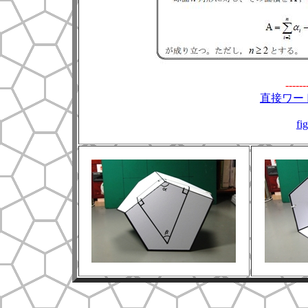
------
直接ワー
fi