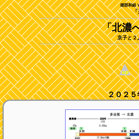
堀部和経 
「
「北濃
京子と２
２０２５