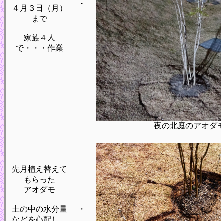
・
４月３日（月）
まで
家族４人
で・・・作業
夜の北庭のアオダ
先月植え替えて
もらった
アオダモ
土の中の水分量
・
などを心配し、