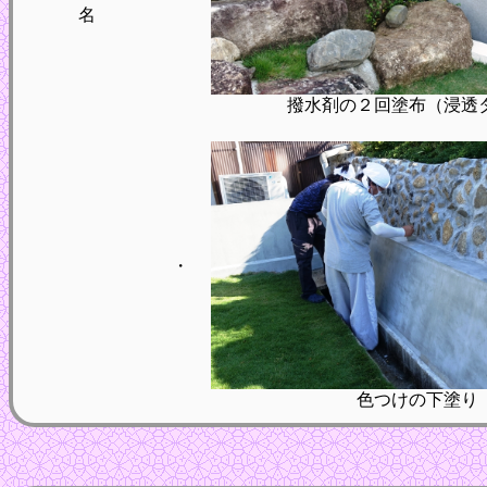
名
撥水剤の２回塗布（浸透
・
色つけの下塗り