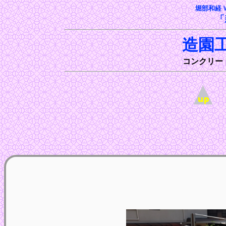
堀部和経 
「
造園
コンクリー