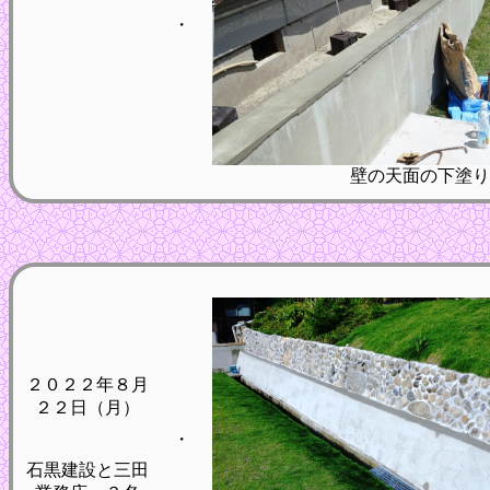
・
壁の天面の下塗り
２０２２年８月
２２日（月）
・
石黒建設と三田