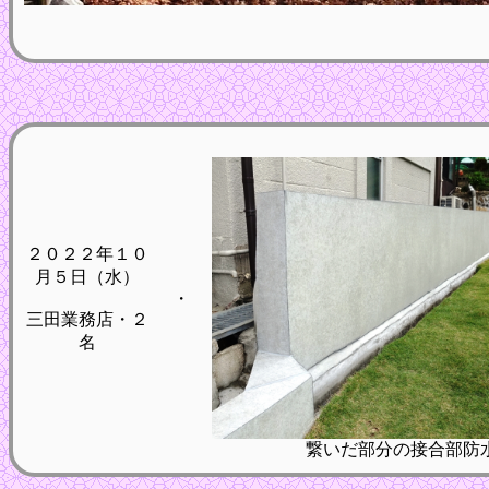
２０２２年１０
月５日（水）
・
三田業務店・２
名
繋いだ部分の接合部防