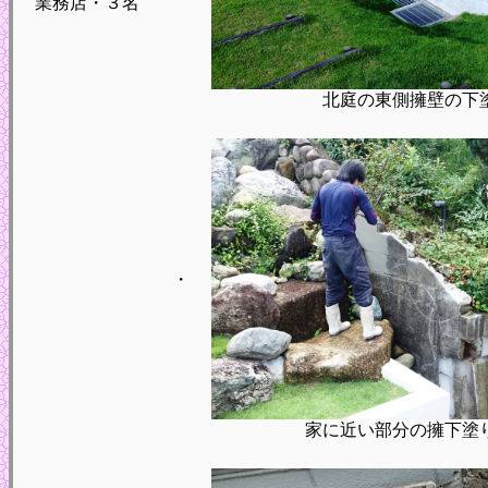
業務店・３名
北庭の東側擁壁の下
・
家に近い部分の擁下塗