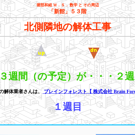
堀部和経 Ｗ．Ｓ． 数学 と その周辺
「新館」５３階
北側隣地の解体工事
1 から３週間（の予定）が・・・
の解体業者さんは、
ブレインフォレスト【 株式会社 Brain Fore
１週目