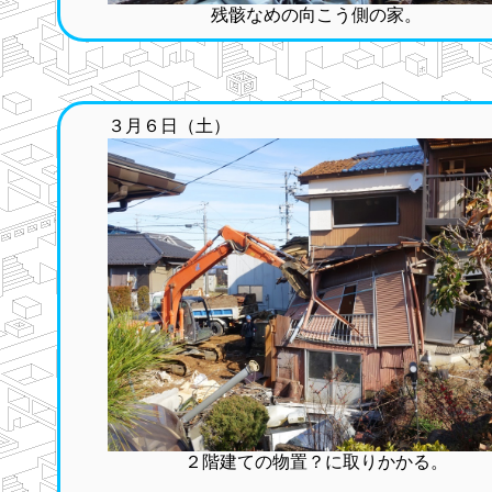
残骸なめの向こう側の家。
３月６日（土）
２階建ての物置？に取りかかる。