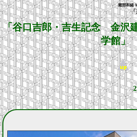
堀部和経 
「
「谷口吉郎・吉生記念 金沢
学館」
2