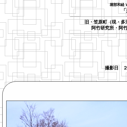
堀部和経 
「
旧・笠原町（現・多
阿竹研究所・阿
撮影日 