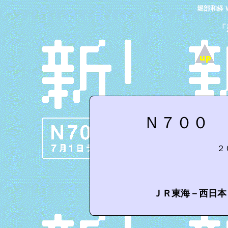
堀部和経 
「
Ｎ７００ 
２
ＪＲ東海－西日本