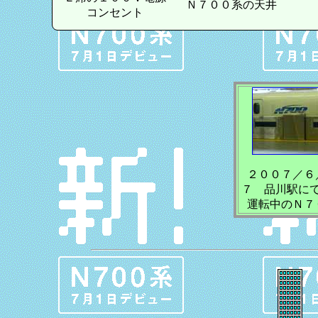
Ｎ７００系の天井
コンセント
２００７／６
７ 品川駅に
運転中のＮ７