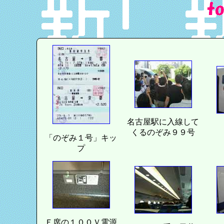
名古屋駅に入線して
くるのぞみ９９号
「のぞみ１号」キッ
プ
Ｅ席の１００Ｖ電源