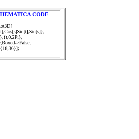
HEMATICA CODE
lot3D[
],Cos[s]Sin[t],Sin[s]},
},{t,0,2Pi},
,Boxed->False,
>{18,36}];