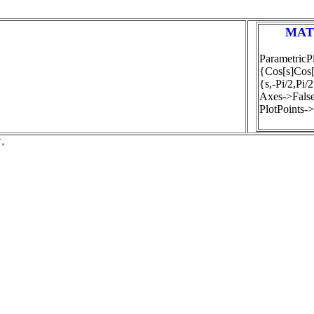
MAT
ParametricP
{Cos[s]Cos[t
{s,-Pi/2,Pi/2
Axes->False
PlotPoints-
す。