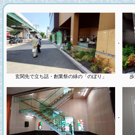
・
玄関先で立ち話・創業祭の緑の「のぼり」
歩
・